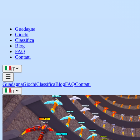
Guadagna
Giochi
Classifica
Blog
FAQ
Contatti
IT
Guadagna
Giochi
Classifica
Blog
FAQ
Contatti
IT