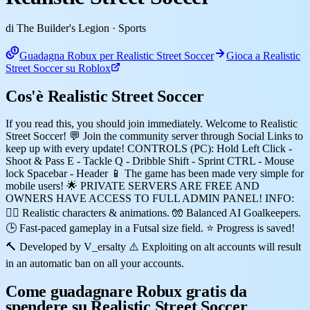
di The Builder's Legion
· Sports
Guadagna Robux per Realistic Street Soccer
Gioca a Realistic
Street Soccer su Roblox
Cos'è Realistic Street Soccer
If you read this, you should join immediately. Welcome to Realistic
Street Soccer! 💬 Join the community server through Social Links to
keep up with every update! CONTROLS (PC): Hold Left Click -
Shoot & Pass E - Tackle Q - Dribble Shift - Sprint CTRL - Mouse
lock Spacebar - Header 📱 The game has been made very simple for
mobile users! 🌟 PRIVATE SERVERS ARE FREE AND
OWNERS HAVE ACCESS TO FULL ADMIN PANEL! INFO:
🧍‍♂️ Realistic characters & animations. 🧤 Balanced AI Goalkeepers.
🕒 Fast-paced gameplay in a Futsal size field. ⭐ Progress is saved!
🔨 Developed by V_ersalty ⚠️ Exploiting on alt accounts will result
in an automatic ban on all your accounts.
Come guadagnare Robux gratis da
spendere su Realistic Street Soccer