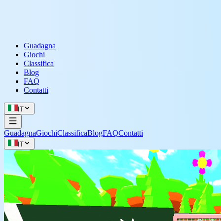
Guadagna
Giochi
Classifica
Blog
FAQ
Contatti
IT
Guadagna
Giochi
Classifica
Blog
FAQ
Contatti
IT