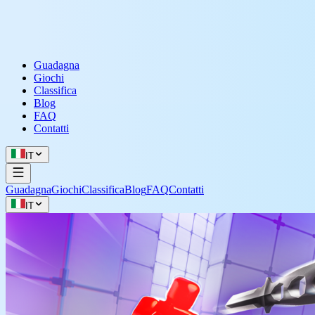
Guadagna
Giochi
Classifica
Blog
FAQ
Contatti
IT
Guadagna
Giochi
Classifica
Blog
FAQ
Contatti
IT