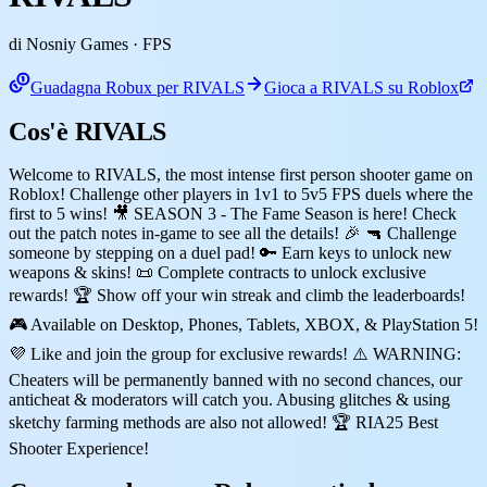
di Nosniy Games
· FPS
Guadagna Robux per RIVALS
Gioca a RIVALS su Roblox
Cos'è RIVALS
Welcome to RIVALS, the most intense first person shooter game on
Roblox! Challenge other players in 1v1 to 5v5 FPS duels where the
first to 5 wins! 🎥 SEASON 3 - The Fame Season is here! Check
out the patch notes in-game to see all the details! 🎉 🔫 Challenge
someone by stepping on a duel pad! 🔑 Earn keys to unlock new
weapons & skins! 📜 Complete contracts to unlock exclusive
rewards! 🏆 Show off your win streak and climb the leaderboards!
🎮 Available on Desktop, Phones, Tablets, XBOX, & PlayStation 5!
💜 Like and join the group for exclusive rewards! ⚠️ WARNING:
Cheaters will be permanently banned with no second chances, our
anticheat & moderators will catch you. Abusing glitches & using
sketchy farming methods are also not allowed! 🏆 RIA25 Best
Shooter Experience!