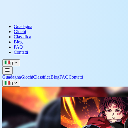
Guadagna
Giochi
Classifica
Blog
FAQ
Contatti
IT
Guadagna
Giochi
Classifica
Blog
FAQ
Contatti
IT