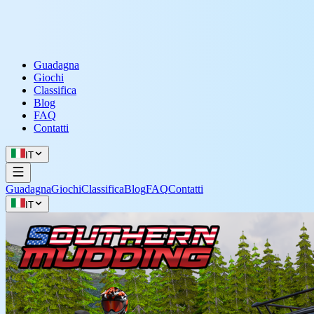
Guadagna
Giochi
Classifica
Blog
FAQ
Contatti
IT
Guadagna
Giochi
Classifica
Blog
FAQ
Contatti
IT