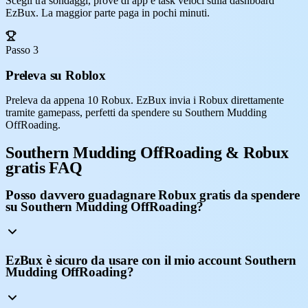
Scegli tra sondaggi, prove di app e task veloci sulla dashboard
EzBux. La maggior parte paga in pochi minuti.
Passo 3
Preleva su Roblox
Preleva da appena 10 Robux. EzBux invia i Robux direttamente
tramite gamepass, perfetti da spendere su Southern Mudding
OffRoading.
Southern Mudding OffRoading & Robux
gratis FAQ
Posso davvero guadagnare Robux gratis da spendere
su Southern Mudding OffRoading?
EzBux è sicuro da usare con il mio account Southern
Mudding OffRoading?