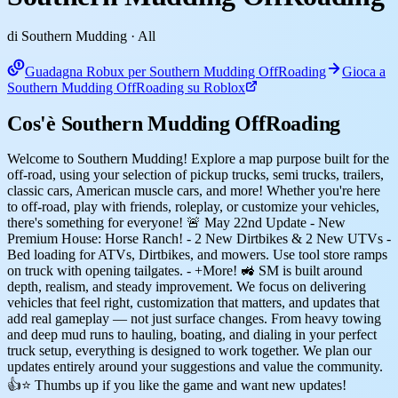
di Southern Mudding
· All
Guadagna Robux per Southern Mudding OffRoading
Gioca a
Southern Mudding OffRoading su Roblox
Cos'è Southern Mudding OffRoading
Welcome to Southern Mudding! Explore a map purpose built for the
off-road, using your selection of pickup trucks, semi trucks, trailers,
classic cars, American muscle cars, and more! Whether you're here
to off-road, play with friends, roleplay, or customize your vehicles,
there's something for everyone! 🚨 May 22nd Update - New
Premium House: Horse Ranch! - 2 New Dirtbikes & 2 New UTVs -
Bed loading for ATVs, Dirtbikes, and mowers. Use tool store ramps
on truck with opening tailgates. - +More! 🚜 SM is built around
depth, realism, and steady improvement. We focus on delivering
vehicles that feel right, customization that matters, and updates that
add real gameplay — not just surface changes. From heavy towing
and deep mud runs to hauling, boating, and dialing in your perfect
truck setup, everything is designed to work together. We plan our
updates entirely around your suggestions and value the community.
👍⭐ Thumbs up if you like the game and want new updates!