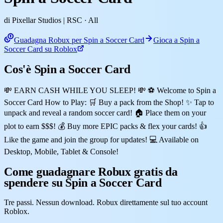
di Pixellar Studios | RSC
· All
Guadagna Robux per Spin a Soccer Card
Gioca a Spin a
Soccer Card su Roblox
Cos'è Spin a Soccer Card
💸 EARN CASH WHILE YOU SLEEP! 💸 ⚽ Welcome to Spin a
Soccer Card How to Play: 🛒 Buy a pack from the Shop! ✨ Tap to
unpack and reveal a random soccer card! 🏠 Place them on your
plot to earn $$$! 💰 Buy more EPIC packs & flex your cards! 👍
Like the game and join the group for updates! 💻 Available on
Desktop, Mobile, Tablet & Console!
Come guadagnare Robux gratis da
spendere su Spin a Soccer Card
Tre passi. Nessun download. Robux direttamente sul tuo account
Roblox.