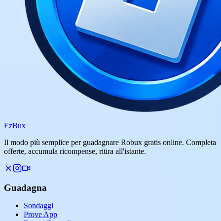
Ez
Bux
Il modo più semplice per guadagnare Robux gratis online. Completa
offerte, accumula ricompense, ritira all'istante.
Guadagna
Sondaggi
Prove App