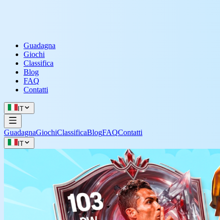
Guadagna
Giochi
Classifica
Blog
FAQ
Contatti
IT
Guadagna
Giochi
Classifica
Blog
FAQ
Contatti
IT