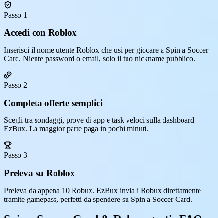
Passo 1
Accedi con Roblox
Inserisci il nome utente Roblox che usi per giocare a Spin a Soccer
Card. Niente password o email, solo il tuo nickname pubblico.
Passo 2
Completa offerte semplici
Scegli tra sondaggi, prove di app e task veloci sulla dashboard
EzBux. La maggior parte paga in pochi minuti.
Passo 3
Preleva su Roblox
Preleva da appena 10 Robux. EzBux invia i Robux direttamente
tramite gamepass, perfetti da spendere su Spin a Soccer Card.