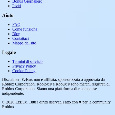
Bonus Giornaliero
Inviti
Aiuto
FAQ
Come funziona
Blog
Contattaci
Mappa del sito
Legale
Termini di servizio
Privacy Policy
Cookie Policy
Disclaimer: EzBux non è affiliata, sponsorizzata o approvata da
Roblox Corporation. Roblox® e Robux® sono marchi registrati di
Roblox Corporation. Siamo una piattaforma di ricompense
indipendente.
© 2026 EzBux. Tutti i diritti riservati.
Fatto con ♥ per la community
Roblox