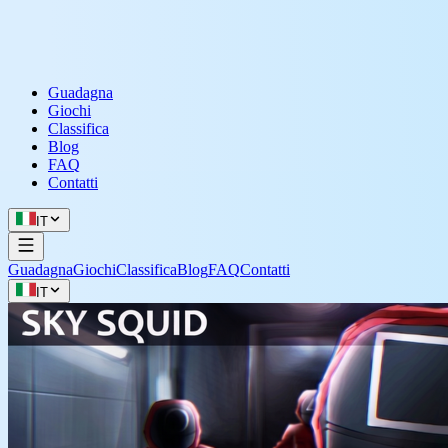
Guadagna
Giochi
Classifica
Blog
FAQ
Contatti
IT
Guadagna
Giochi
Classifica
Blog
FAQ
Contatti
IT