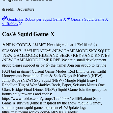
di redifi
· Adventure
Guadagna Robux per Squid Game X
Gioca a Squid Game X
su Roblox
Cos'è Squid Game X
🌟NEW CODE🌟 "$1M$" Next big code at 1.2M likes! 👍
SEASON 3 !!! 🚨UPDATE🚨 -NEW GAMEMODE SKY SQUID
-NEW GAMEMODE HIDE AND SEEK / KEYS AND KNIVES
-NEW GAMEMODE JUMP ROPE We are a small development
group please support us by 👍 the game! Join our group to get the
FAN tag in game! Current Game Modes: Red Light, Green Light
Honeycomb Pentathlon Hide & Seek (Keys & Knives) (NEW)
Jump Rope (NEW) Sky Squid (NEW) Mingle Night Brawl
Rebellion Tug of War Marbles Rock, Paper, Scissors Minus One
Glass Bridge Final Dinner (NEW) Squid Game Join the group for
bonus daily rewards and codes:
https://www.roblox.com/groups/12255003/redifi#!/about Squid
Game X survival game is inspired by the show "Squid Game",
simulate your squid game experience! 🔨Update log:
https://devforum.roblox.com/t/1489186 Credits: