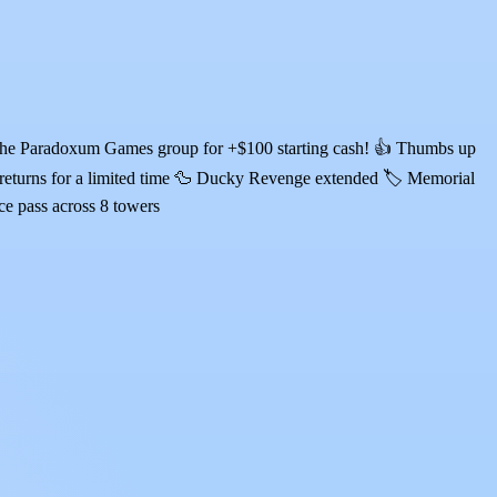
in the Paradoxum Games group for +$100 starting cash! 👍 Thumbs up
returns for a limited time 🦆 Ducky Revenge extended 🏷️ Memorial
ce pass across 8 towers