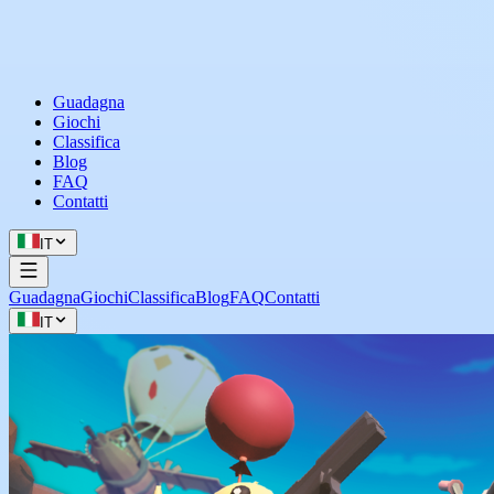
Guadagna
Giochi
Classifica
Blog
FAQ
Contatti
IT
Guadagna
Giochi
Classifica
Blog
FAQ
Contatti
IT