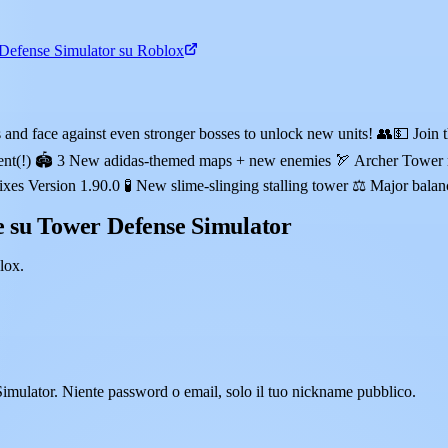
Defense Simulator su Roblox
ds and face against even stronger bosses to unlock new units! 👥💵 Jo
Event(!) 🏟️ 3 New adidas-themed maps + new enemies 🏹 Archer Tower 
es Version 1.90.0 🧪 New slime-slinging stalling tower ⚖️ Major balan
 su Tower Defense Simulator
lox.
Simulator. Niente password o email, solo il tuo nickname pubblico.