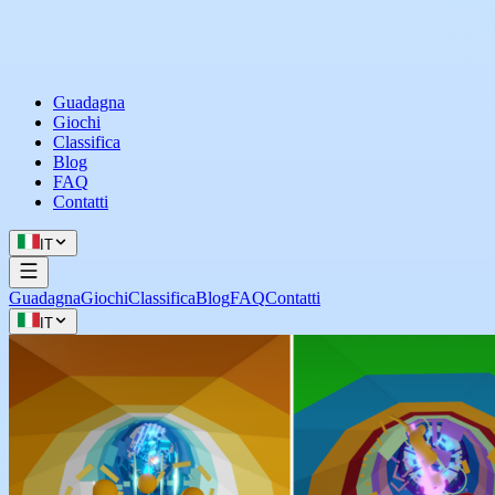
Guadagna
Giochi
Classifica
Blog
FAQ
Contatti
IT
Guadagna
Giochi
Classifica
Blog
FAQ
Contatti
IT