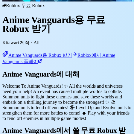
Roblox 무료 Robux
Anime Vanguards용 무료
Robux 받기
Kitawari 제작
· All
Anime Vanguards용 Robux 받기
Roblox에서 Anime
Vanguards 플레이
Anime Vanguards에 대해
Welcome To Anime Vanguards! ✨ All the worlds and universes
need your help! An event has caused multiple worlds to collide.
Summon units to fight these enemies and save these worlds and
embark on a thrilling journey to become the strongest! ✨ 🚀
Summon units to fend off enemies! 🤩 Level Up and Evolve units to
strengthen them for more battles to come! 🔥 Play with your friends
to fend off enemies in multiple game modes!
Anime Vanguards에서 쓸 무료 Robux 받