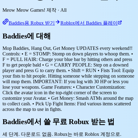
Meow Meow Games! 제작
· All
Baddies용 Robux 받기
Roblox에서 Baddies 플레이
Baddies에 대해
Mop Baddies, Hang Out, Get Money UPDATES every weekend!!
Controls: • E = STOMP: Stomp on down players to whoop them. •
F = PULL HAIR: Charge your blue bar by hitting others and press
F to get people bald • G = CARRY PEOPLE: Step on a downed
player and press G to carry them. • Shift = RUN • Fists Tool: Equip
your fists to hit people. Hitting someone while stepping on someone
will mop them. IMPORTANT: If you log with 30 HP or less you
lose your weapons. Game Features: • Character Customization:
Click the avatar icon in the top-right corner of the screen to
customize your Avatar. • Get Money: Smash ATMs around the map
to collect cash. • Pick Up Fight Items: Find various items scattered
across the map to use in fights.
Baddies에서 쓸 무료 Robux 받는 법
세 단계. 다운로드 없음. Robux는 바로 Roblox 계정으로.