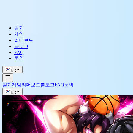
벌기
게임
리더보드
블로그
FAQ
문의
KR
벌기
게임
리더보드
블로그
FAQ
문의
KR