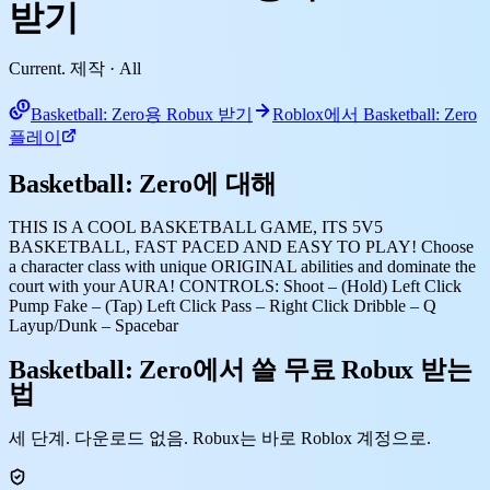
받기
Current. 제작
· All
Basketball: Zero용 Robux 받기
Roblox에서 Basketball: Zero
플레이
Basketball: Zero에 대해
THIS IS A COOL BASKETBALL GAME, ITS 5V5
BASKETBALL, FAST PACED AND EASY TO PLAY! Choose
a character class with unique ORIGINAL abilities and dominate the
court with your AURA! CONTROLS: Shoot – (Hold) Left Click
Pump Fake – (Tap) Left Click Pass – Right Click Dribble – Q
Layup/Dunk – Spacebar
Basketball: Zero에서 쓸 무료 Robux 받는
법
세 단계. 다운로드 없음. Robux는 바로 Roblox 계정으로.