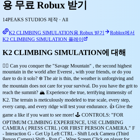
용 무료 Robux 받기
14PEAKS STUDIOS 제작
· All
K2 CLIMBING SIMULATION용 Robux 받기
Roblox에서
K2 CLIMBING SIMULATION 플레이
K2 CLIMBING SIMULATION에 대해
🧗‍♂️ Can you conquer the "Savage Mountain" , the second highest
mountain in the world after Everest , with your friends, or do you
dare to do it solo? ❄️ The air is thin, the weather is unforgiving and
the mountain does not care for your survival. Do you have the grit to
reach the summit? 🏔️ Experience the true, terrifying immensity of
K2. The terrain is meticulously modeled to true scale, every step,
every camp, and every ridge will test your endurance. 👍 Give the
game a like if you want to see more! 🕹️ CONTROLS: "FOR
OPTIMUM CLIMBING EXPERIENCE, USE CLIMBING
CAMERA ( PRESS CTRL ) OR FIRST PERSON CAMERA." F
- Interaction G - Get Up Left CTRL - Shift Lock Camera (Third
Person Camera) Shift - Run C - Wipe Screen Click on player for