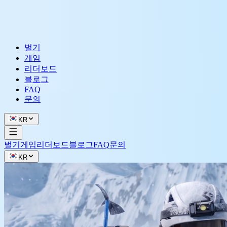
벌기
게임
리더보드
블로그
FAQ
문의
KR
벌기
게임
리더보드
블로그
FAQ
문의
KR