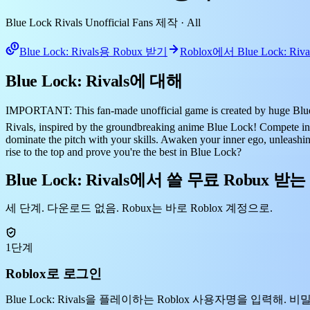
Blue Lock Rivals Unofficial Fans 제작
· All
Blue Lock: Rivals용 Robux 받기
Roblox에서 Blue Lock: Ri
Blue Lock: Rivals에 대해
IMPORTANT: This fan-made unofficial game is created by huge Blue L
Rivals, inspired by the groundbreaking anime Blue Lock! Compete in e
dominate the pitch with your skills. Awaken your inner ego, unleashing
rise to the top and prove you're the best in Blue Lock?
Blue Lock: Rivals에서 쓸 무료 Robux 받는
세 단계. 다운로드 없음. Robux는 바로 Roblox 계정으로.
1단계
Roblox로 로그인
Blue Lock: Rivals을 플레이하는 Roblox 사용자명을 입력해