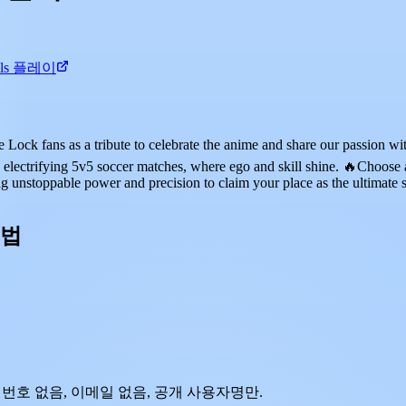
vals 플레이
ock fans as a tribute to celebrate the anime and share our passion wi
lectrifying 5v5 soccer matches, where ego and skill shine. 🔥Choose a 
 unstoppable power and precision to claim your place as the ultimate st
 법
. 비밀번호 없음, 이메일 없음, 공개 사용자명만.