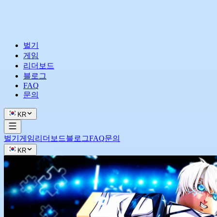
벌기
게임
리더보드
블로그
FAQ
문의
KR
벌기
게임
리더보드
블로그
FAQ
문의
KR