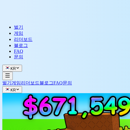
벌기
게임
리더보드
블로그
FAQ
문의
KR
벌기
게임
리더보드
블로그
FAQ
문의
KR