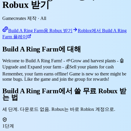
Robux 받기
Gamecreates 제작
· All
Build A Ring Farm용 Robux 받기
Roblox에서 Build A Ring
Farm 플레이
Build A Ring Farm에 대해
Welcome to Build A Ring Farm! - 🌱Grow and harvest plants - 🤖
Upgrade and Expand your farm - 💰Sell your plants for cash
Remember, your farm earns offline! Game is new so there might be
some bugs. Like the game and join the group for rewards!
Build A Ring Farm에서 쓸 무료 Robux 받
는 법
세 단계. 다운로드 없음. Robux는 바로 Roblox 계정으로.
1단계