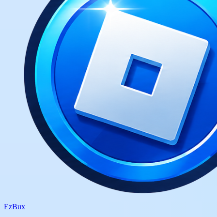
Ez
Bux