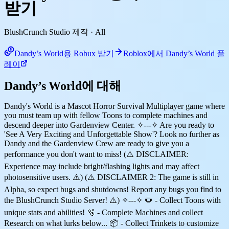
받기
BlushCrunch Studio 제작
· All
Dandy’s World용 Robux 받기
Roblox에서 Dandy’s World 플
레이
Dandy’s World에 대해
Dandy's World is a Mascot Horror Survival Multiplayer game where
you must team up with fellow Toons to complete machines and
descend deeper into Gardenview Center. ✧---✧ Are you ready to
'See A Very Exciting and Unforgettable Show'? Look no further as
Dandy and the Gardenview Crew are ready to give you a
performance you don't want to miss! (⚠️ DISCLAIMER:
Experience may include bright/flashing lights and may affect
photosensitive users. ⚠️) (⚠️ DISCLAIMER 2: The game is still in
Alpha, so expect bugs and shutdowns! Report any bugs you find to
the BlushCrunch Studio Server! ⚠️) ✧---✧ 🌻 - Collect Toons with
unique stats and abilities! 🫧 - Complete Machines and collect
Research on what lurks below... 📦 - Collect Trinkets to customize