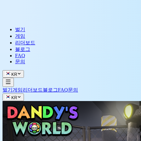
벌기
게임
리더보드
블로그
FAQ
문의
KR
벌기
게임
리더보드
블로그
FAQ
문의
KR