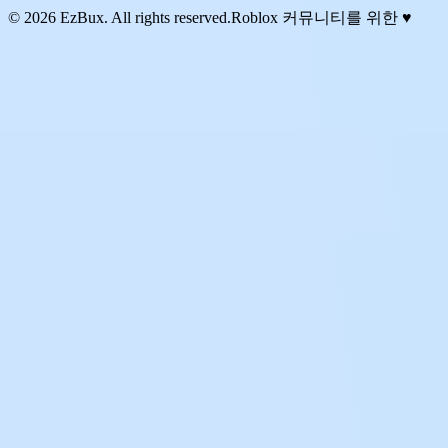
© 2026 EzBux. All rights reserved.
Roblox 커뮤니티를 위한 ♥