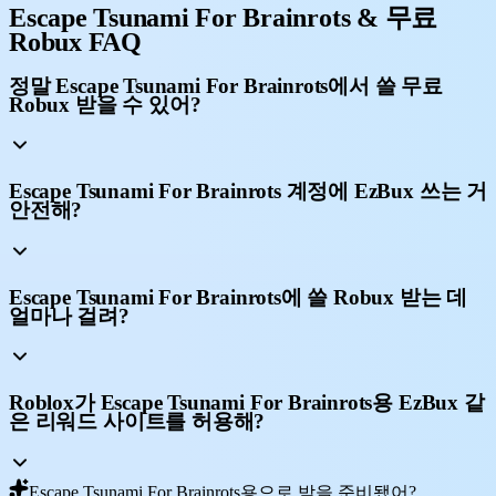
Escape Tsunami For Brainrots & 무료
Robux FAQ
정말 Escape Tsunami For Brainrots에서 쓸 무료
Robux 받을 수 있어?
Escape Tsunami For Brainrots 계정에 EzBux 쓰는 거
안전해?
Escape Tsunami For Brainrots에 쓸 Robux 받는 데
얼마나 걸려?
Roblox가 Escape Tsunami For Brainrots용 EzBux 같
은 리워드 사이트를 허용해?
Escape Tsunami For Brainrots용으로 받을 준비됐어?