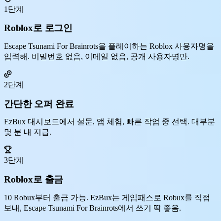
1단계
Roblox로 로그인
Escape Tsunami For Brainrots을 플레이하는 Roblox 사용자명을
입력해. 비밀번호 없음, 이메일 없음, 공개 사용자명만.
2단계
간단한 오퍼 완료
EzBux 대시보드에서 설문, 앱 체험, 빠른 작업 중 선택. 대부분
몇 분 내 지급.
3단계
Roblox로 출금
10 Robux부터 출금 가능. EzBux는 게임패스로 Robux를 직접
보내, Escape Tsunami For Brainrots에서 쓰기 딱 좋음.