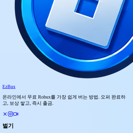
Ez
Bux
온라인에서 무료 Robux를 가장 쉽게 버는 방법. 오퍼 완료하
고, 보상 쌓고, 즉시 출금.
벌기