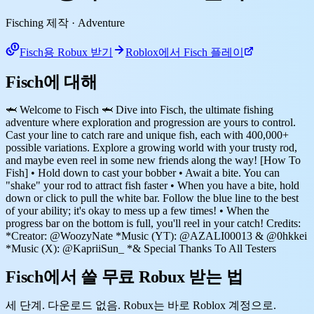
Fisching 제작
· Adventure
Fisch용 Robux 받기
Roblox에서 Fisch 플레이
Fisch에 대해
🦈 Welcome to Fisch 🦈 Dive into Fisch, the ultimate fishing
adventure where exploration and progression are yours to control.
Cast your line to catch rare and unique fish, each with 400,000+
possible variations. Explore a growing world with your trusty rod,
and maybe even reel in some new friends along the way! [How To
Fish] • Hold down to cast your bobber • Await a bite. You can
"shake" your rod to attract fish faster • When you have a bite, hold
down or click to pull the white bar. Follow the blue line to the best
of your ability; it's okay to mess up a few times! • When the
progress bar on the bottom is full, you'll reel in your catch! Credits:
*Creator: @WoozyNate *Music (YT): @AZALI00013 & @0hkkei
*Music (X): @KapriiSun_ *& Special Thanks To All Testers
Fisch에서 쓸 무료 Robux 받는 법
세 단계. 다운로드 없음. Robux는 바로 Roblox 계정으로.