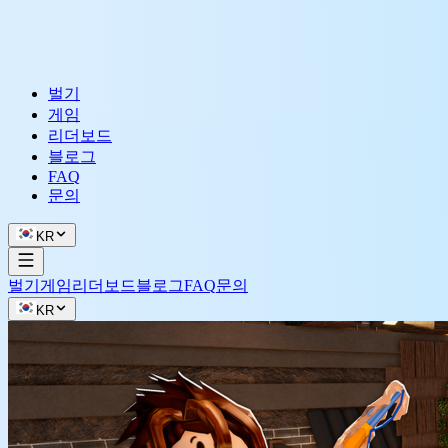
벌기
게임
리더보드
블로그
FAQ
문의
KR
벌기
게임
리더보드
블로그
FAQ
문의
KR