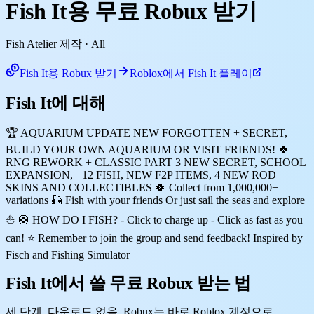
Fish It용 무료 Robux 받기
Fish Atelier 제작
· All
Fish It용 Robux 받기
Roblox에서 Fish It 플레이
Fish It에 대해
🏆 AQUARIUM UPDATE NEW FORGOTTEN + SECRET,
BUILD YOUR OWN AQUARIUM OR VISIT FRIENDS! 🍀
RNG REWORK + CLASSIC PART 3 NEW SECRET, SCHOOL
EXPANSION, +12 FISH, NEW F2P ITEMS, 4 NEW ROD
SKINS AND COLLECTIBLES 🍀 Collect from 1,000,000+
variations 🎣 Fish with your friends Or just sail the seas and explore
⛵ 🛟 HOW DO I FISH? - Click to charge up - Click as fast as you
can! ⭐ Remember to join the group and send feedback! Inspired by
Fisch and Fishing Simulator
Fish It에서 쓸 무료 Robux 받는 법
세 단계. 다운로드 없음. Robux는 바로 Roblox 계정으로.