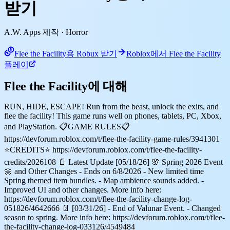
받기
A.W. Apps 제작
· Horror
Flee the Facility용 Robux 받기
Roblox에서 Flee the Facility
플레이
Flee the Facility에 대해
RUN, HIDE, ESCAPE! Run from the beast, unlock the exits, and
flee the facility! This game runs well on phones, tablets, PC, Xbox,
and PlayStation. 📋GAME RULES📋
https://devforum.roblox.com/t/flee-the-facility-game-rules/3941301
⭐CREDITS⭐ https://devforum.roblox.com/t/flee-the-facility-
credits/2026108 📄 Latest Update [05/18/26] 🌸 Spring 2026 Event
🌼 and Other Changes - Ends on 6/8/2026 - New limited time
Spring themed item bundles. - Map ambience sounds added. -
Improved UI and other changes. More info here:
https://devforum.roblox.com/t/flee-the-facility-change-log-
051826/4642666 📄 [03/31/26] - End of Valunar Event. - Changed
season to spring. More info here: https://devforum.roblox.com/t/flee-
the-facility-change-log-033126/4549484