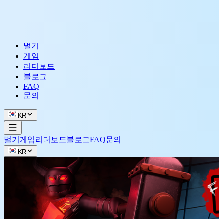
벌기
게임
리더보드
블로그
FAQ
문의
KR
벌기
게임
리더보드
블로그
FAQ
문의
KR