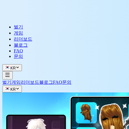
벌기
게임
리더보드
블로그
FAQ
문의
KR
벌기
게임
리더보드
블로그
FAQ
문의
KR