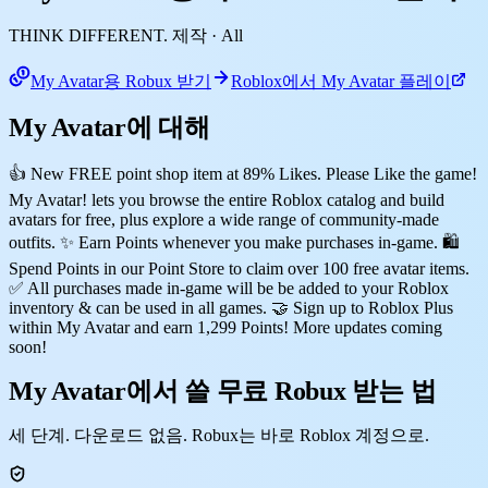
THINK DIFFERENT. 제작
· All
My Avatar용 Robux 받기
Roblox에서 My Avatar 플레이
My Avatar에 대해
👍 New FREE point shop item at 89% Likes. Please Like the game!
My Avatar! lets you browse the entire Roblox catalog and build
avatars for free, plus explore a wide range of community-made
outfits. ✨ Earn Points whenever you make purchases in-game. 🛍️
Spend Points in our Point Store to claim over 100 free avatar items.
✅ All purchases made in-game will be be added to your Roblox
inventory & can be used in all games. 🤝 Sign up to Roblox Plus
within My Avatar and earn 1,299 Points! More updates coming
soon!
My Avatar에서 쓸 무료 Robux 받는 법
세 단계. 다운로드 없음. Robux는 바로 Roblox 계정으로.