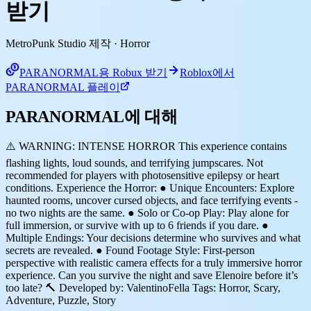
받기
MetroPunk Studio 제작
· Horror
PARANORMAL용 Robux 받기
Roblox에서
PARANORMAL 플레이
PARANORMAL에 대해
⚠️ WARNING: INTENSE HORROR This experience contains
flashing lights, loud sounds, and terrifying jumpscares. Not
recommended for players with photosensitive epilepsy or heart
conditions. Experience the Horror: ● Unique Encounters: Explore
haunted rooms, uncover cursed objects, and face terrifying events -
no two nights are the same. ● Solo or Co-op Play: Play alone for
full immersion, or survive with up to 6 friends if you dare. ●
Multiple Endings: Your decisions determine who survives and what
secrets are revealed. ● Found Footage Style: First-person
perspective with realistic camera effects for a truly immersive horror
experience. Can you survive the night and save Elenoire before it’s
too late? 🔨 Developed by: ValentinoFella Tags: Horror, Scary,
Adventure, Puzzle, Story