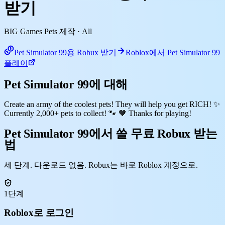
받기
BIG Games Pets 제작
· All
Pet Simulator 99용 Robux 받기
Roblox에서 Pet Simulator 99
플레이
Pet Simulator 99에 대해
Create an army of the coolest pets! They will help you get RICH! ✨
Currently 2,000+ pets to collect! 🐾 🧡 Thanks for playing!
Pet Simulator 99에서 쓸 무료 Robux 받는
법
세 단계. 다운로드 없음. Robux는 바로 Roblox 계정으로.
1단계
Roblox로 로그인