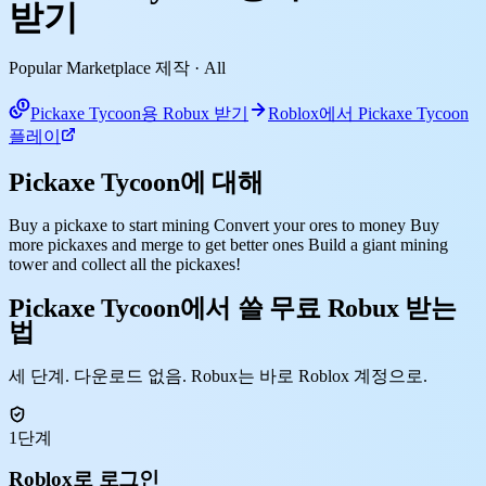
받기
Popular Marketplace 제작
· All
Pickaxe Tycoon용 Robux 받기
Roblox에서 Pickaxe Tycoon
플레이
Pickaxe Tycoon에 대해
Buy a pickaxe to start mining Convert your ores to money Buy
more pickaxes and merge to get better ones Build a giant mining
tower and collect all the pickaxes!
Pickaxe Tycoon에서 쓸 무료 Robux 받는
법
세 단계. 다운로드 없음. Robux는 바로 Roblox 계정으로.
1단계
Roblox로 로그인