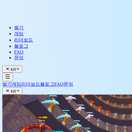
벌기
게임
리더보드
블로그
FAQ
문의
KR
벌기
게임
리더보드
블로그
FAQ
문의
KR