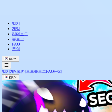
벌기
게임
리더보드
블로그
FAQ
문의
KR
벌기
게임
리더보드
블로그
FAQ
문의
KR