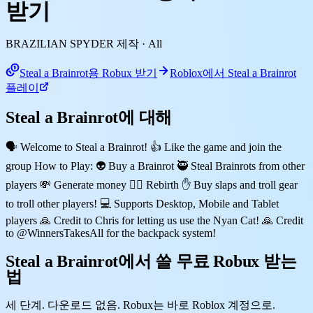
받기
BRAZILIAN SPYDER 제작
· All
Steal a Brainrot용 Robux 받기
Roblox에서 Steal a Brainrot
플레이
Steal a Brainrot에 대해
🗣️ Welcome to Steal a Brainrot! 👍 Like the game and join the
group How to Play: 👽 Buy a Brainrot 🥷 Steal Brainrots from other
players 💸 Generate money 🐦‍🔥 Rebirth ✋ Buy slaps and troll gear
to troll other players! 💻 Supports Desktop, Mobile and Tablet
players 🙏 Credit to Chris for letting us use the Nyan Cat! 🙏 Credit
to @WinnersTakesAll for the backpack system!
Steal a Brainrot에서 쓸 무료 Robux 받는
법
세 단계. 다운로드 없음. Robux는 바로 Roblox 계정으로.