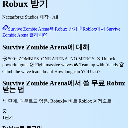
Robux 받기
Nectarforge Studios 제작
· All
Survive Zombie Arena용 Robux 받기
Roblox에서 Survive
Zombie Arena 플레이
Survive Zombie Arena에 대해
🧟 500+ ZOMBIES. ONE ARENA. NO MERCY. ⚔️ Unlock
powerful guns 👹 Fight massive waves 👥 Team up with friends 🏆
Climb the wave leaderboard How long can YOU last?
Survive Zombie Arena에서 쓸 무료 Robux
받는 법
세 단계. 다운로드 없음. Robux는 바로 Roblox 계정으로.
1단계