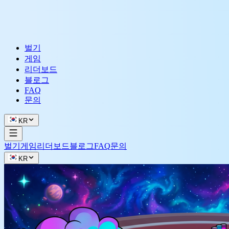
벌기
게임
리더보드
블로그
FAQ
문의
KR
벌기
게임
리더보드
블로그
FAQ
문의
KR