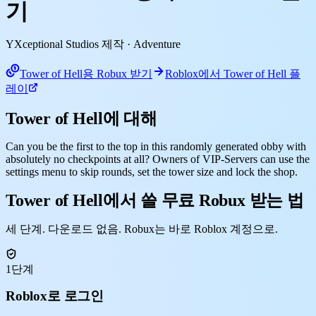
기
YXceptional Studios 제작
· Adventure
Tower of Hell용 Robux 받기
Roblox에서 Tower of Hell 플
레이
Tower of Hell에 대해
Can you be the first to the top in this randomly generated obby with
absolutely no checkpoints at all? Owners of VIP-Servers can use the
settings menu to skip rounds, set the tower size and lock the shop.
Tower of Hell에서 쓸 무료 Robux 받는 법
세 단계. 다운로드 없음. Robux는 바로 Roblox 계정으로.
1단계
Roblox로 로그인