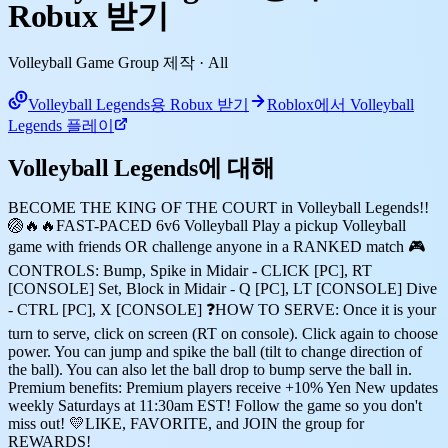
Robux 받기
Volleyball Game Group 제작
· All
Volleyball Legends용 Robux 받기
Roblox에서 Volleyball
Legends 플레이
Volleyball Legends에 대해
BECOME THE KING OF THE COURT in Volleyball Legends!!
🏐🔥🔥FAST-PACED 6v6 Volleyball Play a pickup Volleyball
game with friends OR challenge anyone in a RANKED match 🎮
CONTROLS: Bump, Spike in Midair - CLICK [PC], RT
[CONSOLE] Set, Block in Midair - Q [PC], LT [CONSOLE] Dive
- CTRL [PC], X [CONSOLE] ❓HOW TO SERVE: Once it is your
turn to serve, click on screen (RT on console). Click again to choose
power. You can jump and spike the ball (tilt to change direction of
the ball). You can also let the ball drop to bump serve the ball in.
Premium benefits: Premium players receive +10% Yen New updates
weekly Saturdays at 11:30am EST! Follow the game so you don't
miss out! 💛LIKE, FAVORITE, and JOIN the group for
REWARDS!