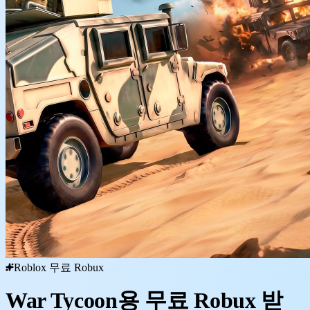
Roblox 무료 Robux
War Tycoon용 무료 Robux 받