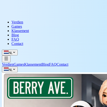
Verdien
Games
Klassement
Blog
FAQ
Contact
NL
Verdien
Games
Klassement
Blog
FAQ
Contact
NL