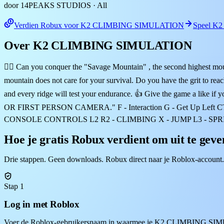
door 14PEAKS STUDIOS
· All
Verdien Robux voor K2 CLIMBING SIMULATION
Speel K
Over K2 CLIMBING SIMULATION
🧗‍♂️ Can you conquer the "Savage Mountain" , the second highest mounta
mountain does not care for your survival. Do you have the grit to reac
and every ridge will test your endurance. 👍 Give the game
OR FIRST PERSON CAMERA." F - Interaction G - Get Up Left CTRL - 
CONSOLE CONTROLS L2 R2 - CLIMBING X - JUMP L3 - SPR
Hoe je gratis Robux verdient om uit te
Drie stappen. Geen downloads. Robux direct naar je Roblox-account.
Stap 1
Log in met Roblox
Voer de Roblox-gebruikersnaam in waarmee je K2 CLIMBING SIMUL