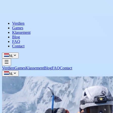
Verdien
Games
Klassement
Blog
FAQ
Contact
NL
Verdien
Games
Klassement
Blog
FAQ
Contact
NL