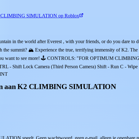
2 CLIMBING SIMULATION op Roblox
in in the world after Everest , with your friends, or do you dare to do 
h the summit? 🏔️ Experience the true, terrifying immensity of K2. The 
 a like if you want to see more! 🕹️ CONTROLS: "FOR OPTIMUM
Shift Lock Camera (Third Person Camera) Shift - Run C - Wipe Scree
INT
 geven aan K2 CLIMBING SIMULATION
ATION speelt. Geen wachtwoord, geen e-mail, alleen je openbare 