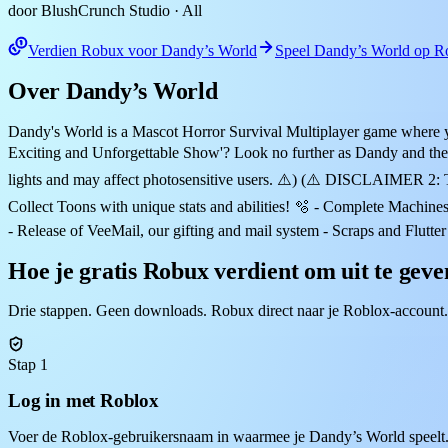
door BlushCrunch Studio
· All
Verdien Robux voor Dandy’s World
Speel Dandy’s World op R
Over Dandy’s World
Dandy's World is a Mascot Horror Survival Multiplayer game where 
Exciting and Unforgettable Show'? Look no further as Dandy and th
lights and may affect photosensitive users. ⚠️) (⚠️ DISCLAIMER 2: T
Collect Toons with unique stats and abilities! 🫧 - Complete Machin
- Release of VeeMail, our gifting and mail system - Scraps and Flutt
Hoe je gratis Robux verdient om uit te gev
Drie stappen. Geen downloads. Robux direct naar je Roblox-account.
Stap 1
Log in met Roblox
Voer de Roblox-gebruikersnaam in waarmee je Dandy’s World speelt.