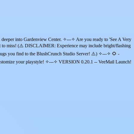
 deeper into Gardenview Center. ✧---✧ Are you ready to 'See A Very
t to miss! (⚠️ DISCLAIMER: Experience may include bright/flashing
bugs you find to the BlushCrunch Studio Server! ⚠️) ✧---✧ 🌻 -
to customize your playstyle! ✧---✧ VERSION 0.20.1 -- VeeMail Launch!