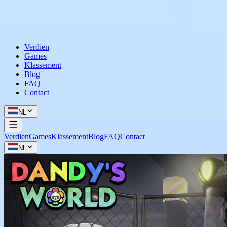
Verdien
Games
Klassement
Blog
FAQ
Contact
NL
Verdien
Games
Klassement
Blog
FAQ
Contact
NL