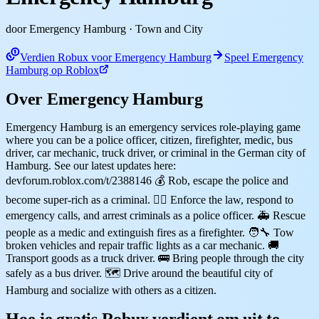
door Emergency Hamburg
· Town and City
Verdien Robux voor Emergency Hamburg
Speel Emergency
Hamburg op Roblox
Over Emergency Hamburg
Emergency Hamburg is an emergency services role-playing game
where you can be a police officer, citizen, firefighter, medic, bus
driver, car mechanic, truck driver, or criminal in the German city of
Hamburg. See our latest updates here:
devforum.roblox.com/t/2388146 💰 Rob, escape the police and
become super-rich as a criminal. 👮‍♂️ Enforce the law, respond to
emergency calls, and arrest criminals as a police officer. 🚑 Rescue
people as a medic and extinguish fires as a firefighter. 🧑‍🔧 Tow
broken vehicles and repair traffic lights as a car mechanic. 🚚
Transport goods as a truck driver. 🚌 Bring people through the city
safely as a bus driver. 🗺️ Drive around the beautiful city of
Hamburg and socialize with others as a citizen.
Hoe je gratis Robux verdient om uit te