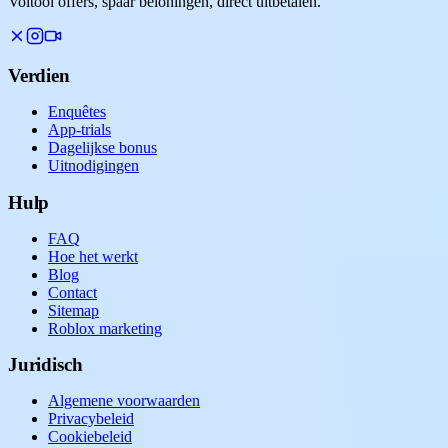
Voltooi offers, spaar beloningen, direct uitbetalen.
Verdien
Enquêtes
App-trials
Dagelijkse bonus
Uitnodigingen
Hulp
FAQ
Hoe het werkt
Blog
Contact
Sitemap
Roblox marketing
Juridisch
Algemene voorwaarden
Privacybeleid
Cookiebeleid