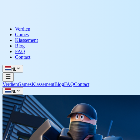
Verdien
Games
Klassement
Blog
FAQ
Contact
NL
Verdien
Games
Klassement
Blog
FAQ
Contact
NL