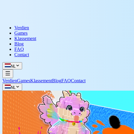
Verdien
Games
Klassement
Blog
FAQ
Contact
NL
Verdien
Games
Klassement
Blog
FAQ
Contact
NL