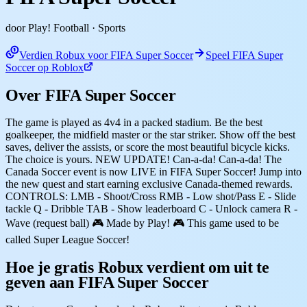
door Play! Football
· Sports
Verdien Robux voor FIFA Super Soccer
Speel FIFA Super
Soccer op Roblox
Over FIFA Super Soccer
The game is played as 4v4 in a packed stadium. Be the best
goalkeeper, the midfield master or the star striker. Show off the best
saves, deliver the assists, or score the most beautiful bicycle kicks.
The choice is yours. NEW UPDATE! Can-a-da! Can-a-da! The
Canada Soccer event is now LIVE in FIFA Super Soccer! Jump into
the new quest and start earning exclusive Canada-themed rewards.
CONTROLS: LMB - Shoot/Cross RMB - Low shot/Pass E - Slide
tackle Q - Dribble TAB - Show leaderboard C - Unlock camera R -
Wave (request ball) 🎮 Made by Play! 🎮 This game used to be
called Super League Soccer!
Hoe je gratis Robux verdient om uit te
geven aan FIFA Super Soccer