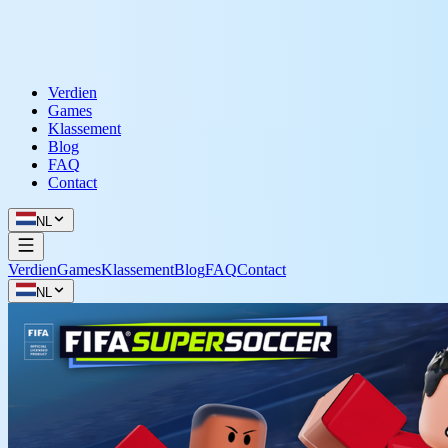
Verdien
Games
Klassement
Blog
FAQ
Contact
NL
Verdien
Games
Klassement
Blog
FAQ
Contact
NL