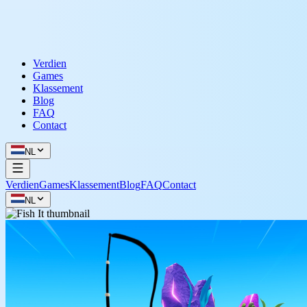
Verdien
Games
Klassement
Blog
FAQ
Contact
NL
Verdien
Games
Klassement
Blog
FAQ
Contact
NL