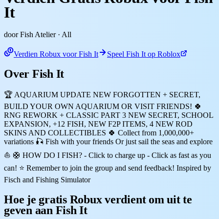
It
door Fish Atelier
· All
Verdien Robux voor Fish It
Speel Fish It op Roblox
Over Fish It
🏆 AQUARIUM UPDATE NEW FORGOTTEN + SECRET,
BUILD YOUR OWN AQUARIUM OR VISIT FRIENDS! 🍀
RNG REWORK + CLASSIC PART 3 NEW SECRET, SCHOOL
EXPANSION, +12 FISH, NEW F2P ITEMS, 4 NEW ROD
SKINS AND COLLECTIBLES 🍀 Collect from 1,000,000+
variations 🎣 Fish with your friends Or just sail the seas and explore
⛵ 🛟 HOW DO I FISH? - Click to charge up - Click as fast as you
can! ⭐ Remember to join the group and send feedback! Inspired by
Fisch and Fishing Simulator
Hoe je gratis Robux verdient om uit te
geven aan Fish It