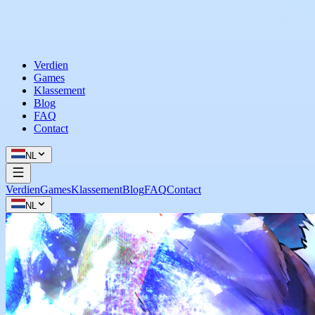
Verdien
Games
Klassement
Blog
FAQ
Contact
NL
Verdien
Games
Klassement
Blog
FAQ
Contact
NL