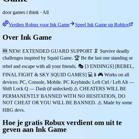
door games i think
· All
Verdien Robux voor Ink Game
Speel Ink Game op Roblox
Over Ink Game
🆕 NEW: EXTENDED GUARD SUPPORT 🦑 Survive deadly
challenges inspired by Squid Game. 🏆 Be the last one standing or
rebel and escape with all your friends. 🎭 [3 ENDINGS] [REBEL,
FINAL FIGHT & SKY SQUID GAMES] 💻📱🎮 Works on all
devices: PC, Console, Mobile. PC Keybinds: Left Ctrl / Left Alt —
Shift Lock Q — Dash (if unlocked) ⚠️ CHEATERS WILL BE
PERMANENTLY BANNED WITH NO HESITATION, DO
NOT CHEAT OR YOU WILL BE BANNED. ⚠️ Made by some
HBG devs.
Hoe je gratis Robux verdient om uit te
geven aan Ink Game