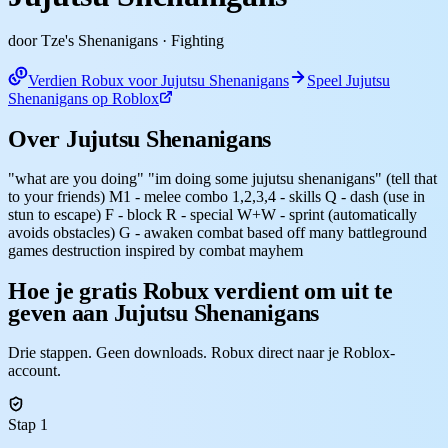
door Tze's Shenanigans
· Fighting
Verdien Robux voor Jujutsu Shenanigans
Speel Jujutsu
Shenanigans op Roblox
Over Jujutsu Shenanigans
"what are you doing" "im doing some jujutsu shenanigans" (tell that
to your friends) M1 - melee combo 1,2,3,4 - skills Q - dash (use in
stun to escape) F - block R - special W+W - sprint (automatically
avoids obstacles) G - awaken combat based off many battleground
games destruction inspired by combat mayhem
Hoe je gratis Robux verdient om uit te
geven aan Jujutsu Shenanigans
Drie stappen. Geen downloads. Robux direct naar je Roblox-
account.
Stap 1