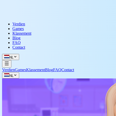
Verdien
Games
Klassement
Blog
FAQ
Contact
NL
Verdien
Games
Klassement
Blog
FAQ
Contact
NL