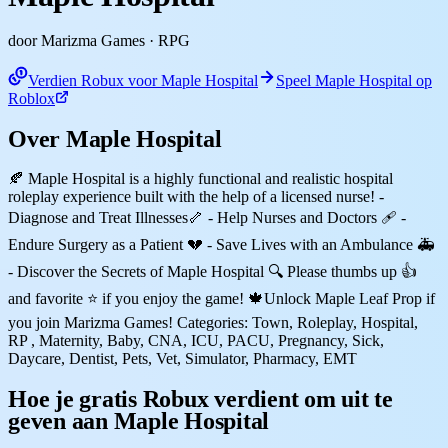
door Marizma Games
· RPG
Verdien Robux voor Maple Hospital
Speel Maple Hospital op
Roblox
Over Maple Hospital
🍂 Maple Hospital is a highly functional and realistic hospital
roleplay experience built with the help of a licensed nurse! -
Diagnose and Treat Illnesses🦴 - Help Nurses and Doctors 🩹 -
Endure Surgery as a Patient 💔 - Save Lives with an Ambulance 🚑
- Discover the Secrets of Maple Hospital 🔍 Please thumbs up 👍
and favorite ⭐ if you enjoy the game! 🍁Unlock Maple Leaf Prop if
you join Marizma Games! Categories: Town, Roleplay, Hospital,
RP , Maternity, Baby, CNA, ICU, PACU, Pregnancy, Sick,
Daycare, Dentist, Pets, Vet, Simulator, Pharmacy, EMT
Hoe je gratis Robux verdient om uit te
geven aan Maple Hospital