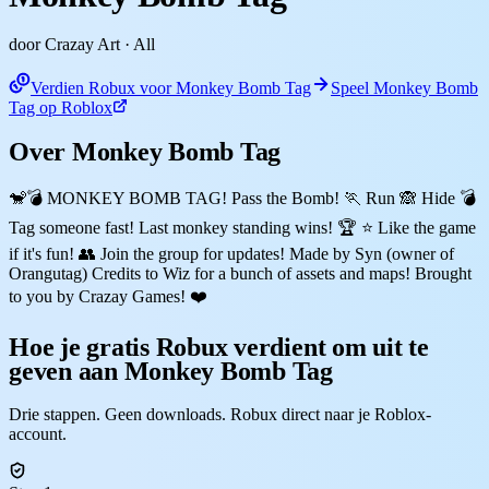
door Crazay Art
· All
Verdien Robux voor Monkey Bomb Tag
Speel Monkey Bomb
Tag op Roblox
Over Monkey Bomb Tag
🐒💣 MONKEY BOMB TAG! Pass the Bomb! 🏃 Run 🙈 Hide 💣
Tag someone fast! Last monkey standing wins! 🏆 ⭐ Like the game
if it's fun! 👥 Join the group for updates! Made by Syn (owner of
Orangutag) Credits to Wiz for a bunch of assets and maps! Brought
to you by Crazay Games! ❤️
Hoe je gratis Robux verdient om uit te
geven aan Monkey Bomb Tag
Drie stappen. Geen downloads. Robux direct naar je Roblox-
account.