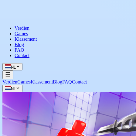
Verdien
Games
Klassement
Blog
FAQ
Contact
NL
Verdien
Games
Klassement
Blog
FAQ
Contact
NL