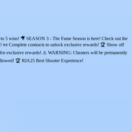
st to 5 wins! 🎥 SEASON 3 - The Fame Season is here! Check out the
s! 📜 Complete contracts to unlock exclusive rewards! 🏆 Show off
up for exclusive rewards! ⚠️ WARNING: Cheaters will be permanently
t allowed! 🏆 RIA25 Best Shooter Experience!