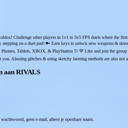
oblox! Challenge other players in 1v1 to 5v5 FPS duels where the fir
 by stepping on a duel pad! 🔑 Earn keys to unlock new weapons & skin
p, Phones, Tablets, XBOX, & PlayStation 5! 💜 Like and join the gro
ch you. Abusing glitches & using sketchy farming methods are also no
ven aan RIVALS
wachtwoord, geen e-mail, alleen je openbare naam.