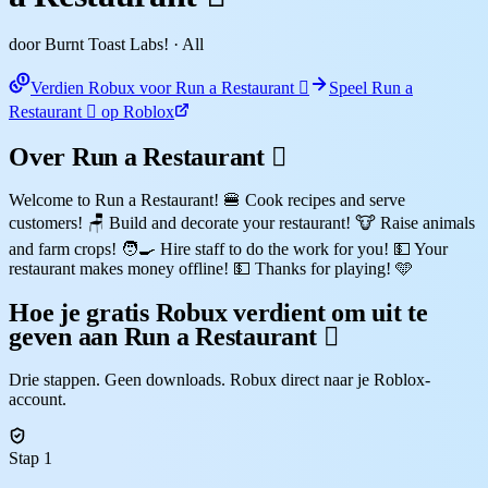
door Burnt Toast Labs!
· All
Verdien Robux voor Run a Restaurant 🏻
Speel Run a
Restaurant 🏻 op Roblox
Over Run a Restaurant 🏻
Welcome to Run a Restaurant! 🍔 Cook recipes and serve
customers! 🪑 Build and decorate your restaurant! 🐮 Raise animals
and farm crops! 🧑‍🍳 Hire staff to do the work for you! 💵 Your
restaurant makes money offline! 💵 Thanks for playing! 🩵
Hoe je gratis Robux verdient om uit te
geven aan Run a Restaurant 🏻
Drie stappen. Geen downloads. Robux direct naar je Roblox-
account.
Stap 1