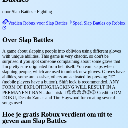
door Slap Battles
· Fighting
Verdien Robux voor Slap Battles
Speel Slap Battles op Roblox
Over Slap Battles
A game about slapping people into oblivion using different gloves
with unique abilities. This game is very chaotic, so don't be
surprised if you spot someone complaining about some glove that
I'm pretty sure originated from hell itself. You earn slaps when
slapping people, which are used to unlock new gloves. Gloves have
abilities, some are passive, others are activated by pressing "E"
(mobile players have a button). Shift lock is recommended. ANY
FORM OF EXPLOITING/HACKING WILL RESULT IN A
PERMANENT BAN - don't risk it 😡😡😡😡😡😡 Credit to DM
DOKU, Desolo Zantas and Tim Haywood for creating several
songs used.
Hoe je gratis Robux verdient om uit te
geven aan Slap Battles