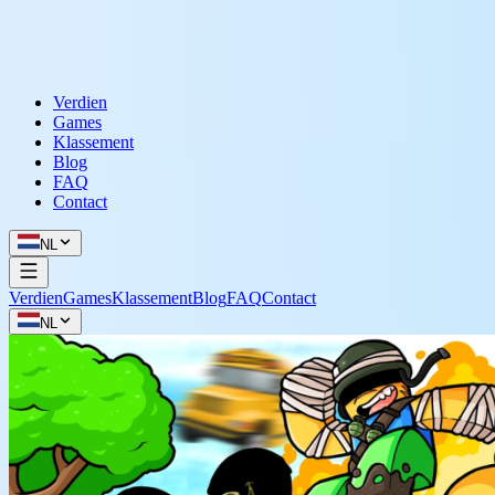
Verdien
Games
Klassement
Blog
FAQ
Contact
NL
Verdien
Games
Klassement
Blog
FAQ
Contact
NL