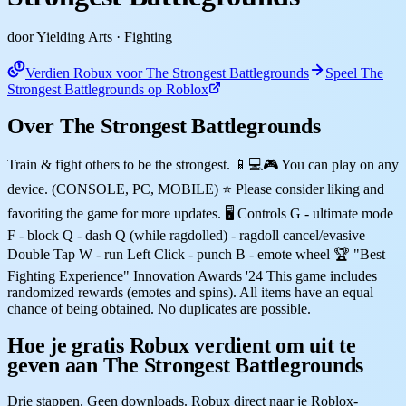
door Yielding Arts
· Fighting
Verdien Robux voor The Strongest Battlegrounds
Speel The
Strongest Battlegrounds op Roblox
Over The Strongest Battlegrounds
Train & fight others to be the strongest. 📱💻🎮 You can play on any
device. (CONSOLE, PC, MOBILE) ⭐ Please consider liking and
favoriting the game for more updates. 🖥️ Controls G - ultimate mode
F - block Q - dash Q (while ragdolled) - ragdoll cancel/evasive
Double Tap W - run Left Click - punch B - emote wheel 🏆 "Best
Fighting Experience" Innovation Awards '24 This game includes
randomized rewards (emotes and spins). All items have an equal
chance of being obtained. No duplicates are possible.
Hoe je gratis Robux verdient om uit te
geven aan The Strongest Battlegrounds
Drie stappen. Geen downloads. Robux direct naar je Roblox-