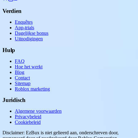
Verdien
Enquêtes
App-trials
Dagelijkse bonus
Uitnodigingen
Hulp
FAQ
Hoe het werkt
Blog
Contact
Sitemap
Roblox marketing
Juridisch
Algemene voorwaarden
Privacybeleid
Cookiebeleid
Disclaimer: EzBux is niet gelieerd aan, onderschreven door,