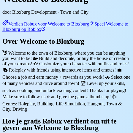
door Bloxburg Development
· Town and City
Verdien Robux voor Welcome to Bloxburg
Speel Welcome to
Bloxburg op Roblox
Over Welcome to Bloxburg
👋 Welcome to the town of Bloxburg, where you can be anything
you want to be! 🏡 Build and decorate, or buy the house or creation
of your dreams! 👕 Customize your character with outfits and roles!
🎭 Roleplay with friends using interactive items and emotes! 💼
Choose a job and earn money + rewards as you work! 🚗 Select one
of many vehicles and drive around town! 🏆 Level up your skills,
such as cooking, and unlock exciting content! Thanks for playing!
Make sure to follow us ⭐ and give the game a thumbs up! 👍
Genres: Roleplay, Building, Life Simulation, Hangout, Town &
City, Driving
Hoe je gratis Robux verdient om uit te
geven aan Welcome to Bloxburg