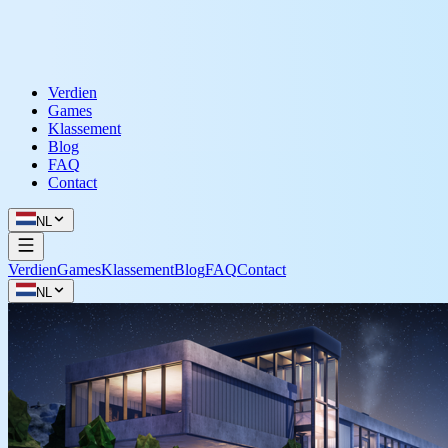
Verdien
Games
Klassement
Blog
FAQ
Contact
NL
Verdien
Games
Klassement
Blog
FAQ
Contact
NL