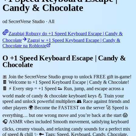
Candy & Chocolate
od SecretVerse Studio
· All
Zarabiaj Robuxy do +1 Speed Keyboard Escape | Candy &
Chocolate
Zagraj w +1 Speed Keyboard Escape | Candy &
Chocolate na Robloxie
O +1 Speed Keyboard Escape | Candy &
Chocolate
🎀 Join the SecretVerse Studio group to unlock FREE gift in-game!
🍫 Welcome to +1 Speed Keyboard Escape | Candy & Chocolate!
🍫 ⚡ Every step = +1 Speed 👟 Run, jump, and escape across a
world made of candy & chocolate keyboard keys 💪 Train your
speed and unlock powerful multipliers 👥 Race against friends and
other players 🌍 Become the FASTEST on the server 🚀 Speed is
everything… but one wrong move and you’re back at the start 😱
🎧 ASMR vibes included Smooth movement, satisfying keyboard
clicks, creamy visuals, and relaxing candy sounds for a perfect mix
of speed & chill ✨ 🔑 Tags: Speed, Keyboard, Candy, Chocolate,