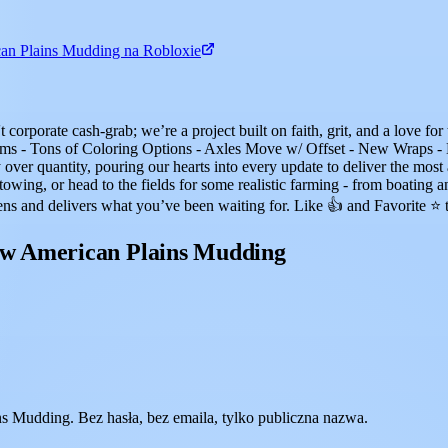
an Plains Mudding na Robloxie
't corporate cash-grab; we’re a project built on faith, grit, and a lov
s - Tons of Coloring Options - Axles Move w/ Offset - New Wraps - 
y over quantity, pouring our hearts into every update to deliver the mos
y towing, or head to the fields for some realistic farming - from boatin
tens and delivers what you’ve been waiting for. Like 👍 and Favorite ⭐ 
 w American Plains Mudding
 Mudding. Bez hasła, bez emaila, tylko publiczna nazwa.