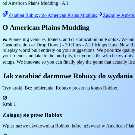
od American Plains Mudding
· All
Zarabiaj Robuxy do American Plains Mudding
Zagraj w Americ
O American Plains Mudding
🚜 Pioneering vehicles, trailers, and customization on Roblox. We ain
Customization -> Drop Down) - 39 Rims - All Pickups Have New Rim
roleplay world built entirely on your suggestions. We prioritize qualit
your friends and take to the mud pits, test your skills with heavy-dut
setups. We innovate so you can finally play the game that actually lis
Jak zarabiać darmowe Robuxy do wydania
Trzy kroki. Bez pobierania. Robuxy prosto na konto Roblox.
Krok 1
Zaloguj się przez Roblox
Wpisz nazwę użytkownika Roblox, której używasz w American Plains