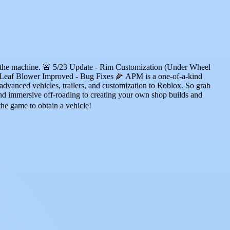
e for the machine. 🚨 5/23 Update - Rim Customization (Under Wheel
Leaf Blower Improved - Bug Fixes 🌽 APM is a one-of-a-kind
t advanced vehicles, trailers, and customization to Roblox. So grab
g and immersive off-roading to creating your own shop builds and
the game to obtain a vehicle!