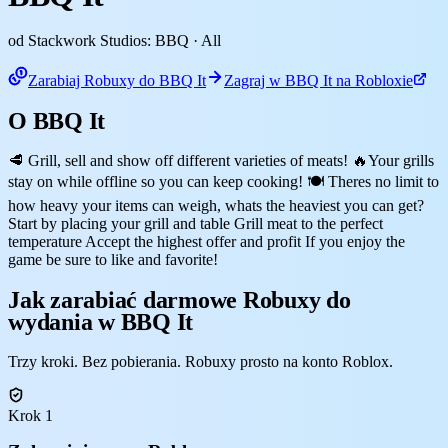
od Stackwork Studios: BBQ
· All
Zarabiaj Robuxy do BBQ It
Zagraj w BBQ It na Robloxie
O BBQ It
🥩 Grill, sell and show off different varieties of meats! 🔥Your grills
stay on while offline so you can keep cooking! 🍽️ Theres no limit to
how heavy your items can weigh, whats the heaviest you can get?
Start by placing your grill and table Grill meat to the perfect
temperature Accept the highest offer and profit If you enjoy the
game be sure to like and favorite!
Jak zarabiać darmowe Robuxy do
wydania w BBQ It
Trzy kroki. Bez pobierania. Robuxy prosto na konto Roblox.
Krok 1